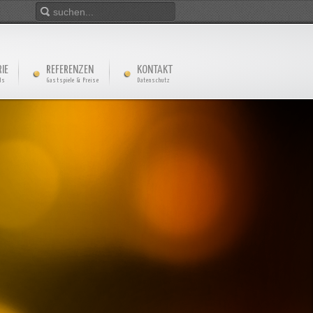
IE
REFERENZEN
KONTAKT
ds
Gastspiele & Preise
Datenschutz