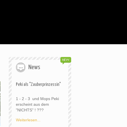
News
Peki als "Zauberprinzessin"
1 - 2 - 3 und Mops Peki
erscheint aus dem
"NICHTS" ! ???
Weiterlesen...