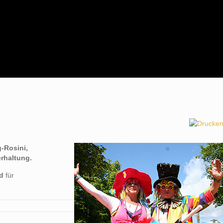
-Rosini,
erhaltung.
nd
für