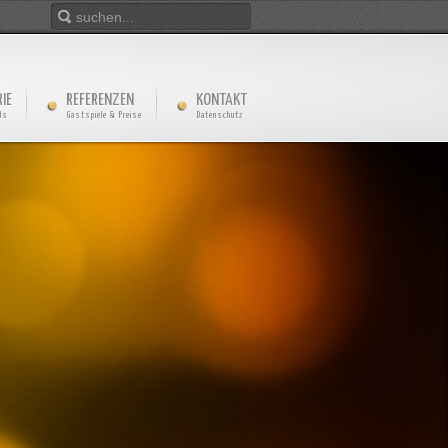
IE
REFERENZEN
KONTAKT
ds
Gastspiele & Preise
Datenschutz