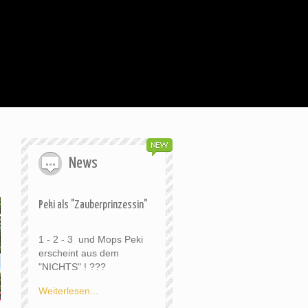
News
Peki als "Zauberprinzessin"
1 - 2 - 3 und Mops Peki
erscheint aus dem
"NICHTS" ! ???
Weiterlesen...