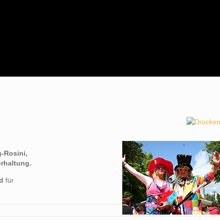
-Rosini,
erhaltung.
nd
für