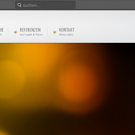
IE
REFERENZEN
KONTAKT
ds
Gastspiele & Preise
Datenschutz