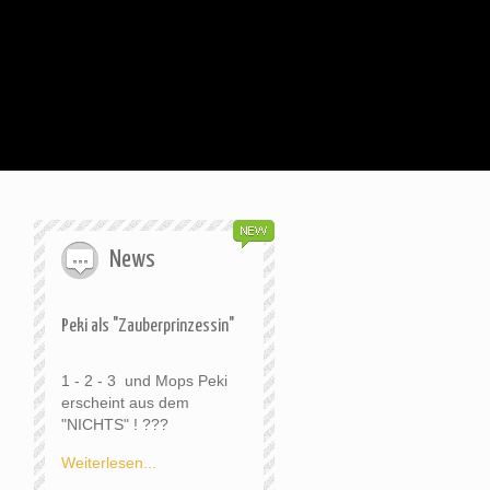
News
Peki als "Zauberprinzessin"
1 - 2 - 3 und Mops Peki
erscheint aus dem
"NICHTS" ! ???
Weiterlesen...