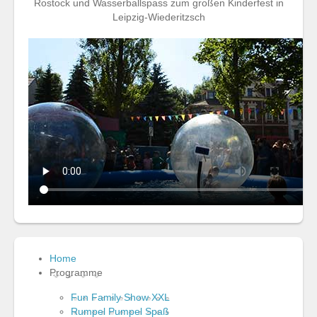
Rostock und Wasserballspass zum großen Kinderfest in
Leipzig-Wiederitzsch
Home
Programme
Fun Family Show XXL
Rumpel Pumpel Spaß