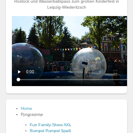
Rostock und Wasserballspass zum großen Kinderfest in
Leipzig-Wiederitzsch
Home
Programme
Fun Family Show XXL
Rumpel Pumpel Spaß